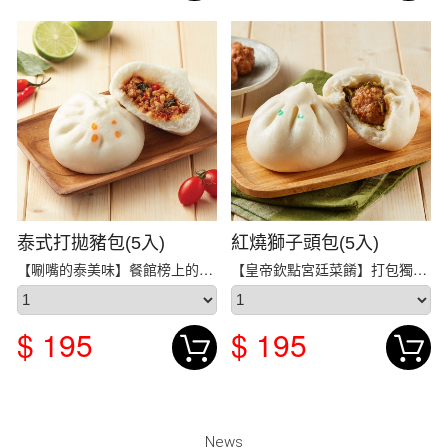
泰式打拋豬包(5入)
紅燒獅子頭包(5入)
【唰嘴的泰美味】餐館榜上的明星料理，開胃的泰式美...
【皇帝欽點宮廷菜餚】打包獨特的紅燒獅子頭，以四成...
$ 195
$ 195
News