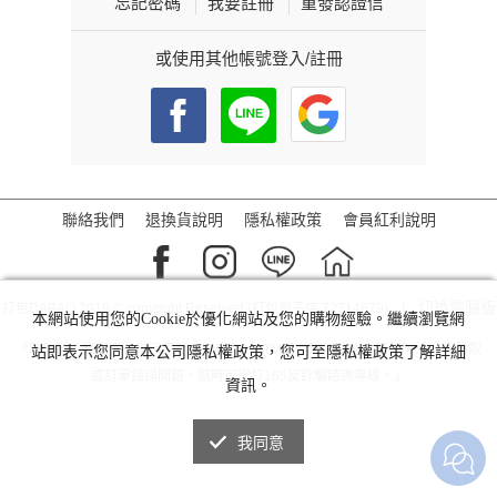
忘記密碼
我要註冊
重發認證信
或使用其他帳號登入/註冊
聯絡我們
退換貨說明
隱私權政策
會員紅利說明
切換電腦版
打包DABAO 2019 © copyright Reserved.(打包包子店 72714879) |
本網站使用您的Cookie於優化網站及您的購物經驗。繼續瀏覽網
「防詐騙！我們不會指示您至ATM操作。ATM只有轉帳功能，無法解除分期付款
站即表示您同意本公司隱私權政策，您可至隱私權政策了解詳細
或訂單錯誤問題。隨時可撥打165反詐騙諮詢專線。」
資訊。
我同意