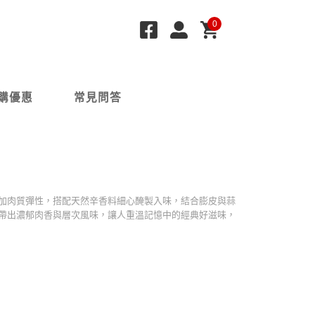
0
購優惠
常見問答
加肉質彈性，搭配天然辛香料細心醃製入味，結合膨皮與蒜
帶出濃郁肉香與層次風味，讓人重溫記憶中的經典好滋味，