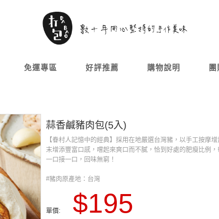
免運專區
好評推薦
購物說明
團
蒜香鹹豬肉包(5入)
【眷村人記憶中的經典】採用在地嚴選台灣豬，以手工按摩增
末增添豐富口感，嚐起來爽口而不膩，恰到好處的肥瘦比例，
一口接一口，回味無窮！
#豬肉原產地：台灣
$195
單價: