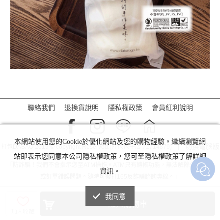
聯絡我們
退換貨說明
隱私權政策
會員紅利說明
本網站使用您的Cookie於優化網站及您的購物經驗。繼續瀏覽網
切換電腦版
打包DABAO 2019 © copyright Reserved.(打包包子店 72714879) |
站即表示您同意本公司隱私權政策，您可至隱私權政策了解詳細
「防詐騙！我們不會指示您至ATM操作。ATM只有轉帳功能，無法解除分期付款
資訊。
或訂單錯誤問題。隨時可撥打165反詐騙諮詢專線。」
我同意
加入購物車