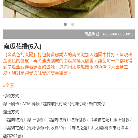
商品編號：P0059400060953
南瓜花捲(5入)
【金黃色的太陽】打包將香郁誘人的南瓜泥加入麵團中拌打，呈現出
金黃色的麵皮，再將連皮刨成的南瓜絲揉入麵團，讓您每一口都吃得
到南瓜金絲伴著麵香的滋味，這如同太陽般耀眼的色澤令人垂延三
尺，絕對是視覺與味覺的雙重饗宴。
#全素
付款方式：
線上刷卡 / ATM 轉帳 / 超商取貨付款 / 貨到付款 / 街口支付
運送方式：
【超商取貨】線上付款 / 【超商取貨】取貨付款 / 【黑貓宅配】線上付款 /
【黑貓宅配】貨到付款(+代收費30) / 【自取免運】紅太陽(桃園市龍潭區北
龍路207號)