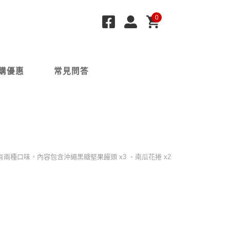
0
購優惠
常見問答
有兩種口味，內容包含沖繩黑糖堅果饅頭 x3 、南瓜花捲 x2