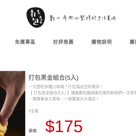
免運專區
好評推薦
購物說明
團
打包黑金組合(5入)
一次想吃多種口味嗎？打包滿足您的需求！
【 打包黑金組合(5入) 】讓喜歡吃饅頭跟花捲的粉絲們一次享
，健康養身又美味，一袋驚喜大大滿足！
#全素
$175
單價: