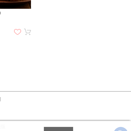
)
明
機版