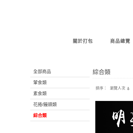
關於打包
商品總覽
全部商品
綜合類
葷食類
排序：
瀏覽人次
素食類
花捲/饅頭類
綜合類