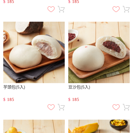
$
185
$
185
芋頭包(5入)
豆沙包(5入)
$
185
$
185